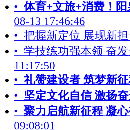
•
体育+文旅+消费！
08-13 17:46:46
• 把握新定位 展现新
• 学技练功强本领 奋
11:17:50
•
礼赞建设者 筑梦新征
•
坚定文化自信 激扬
•
聚力启航新征程 凝
09:08:01