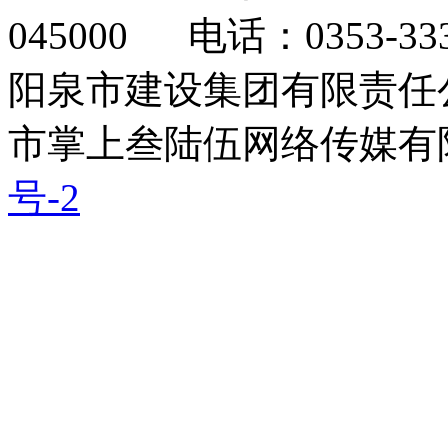
045000 电话：0353-333
阳泉市建设集团有限责任
市掌上叁陆伍网络传媒
号-2