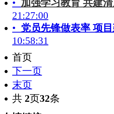
•
加强学习教育 共建清
21:27:00
•
党员先锋做表率 项
10:58:31
首页
下一页
末页
共
2
页
32
条